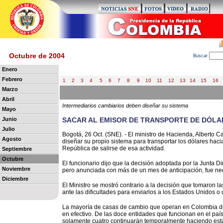
Octubre de 2004
B
uscar
Enero
Febrero
1
2
3
4
5
6
7
8
9
10
11
12
13
14
15
16
Marzo
Abril
Intermediarios cambiarios deben diseñar su sistema
Mayo
Junio
SACAR AL EMISOR DE TRANSPORTE DE DÓLA
Julio
Bogotá, 26 Oct. (SNE). - El ministro de Hacienda, Alberto C
Agosto
diseñar su propio sistema para transportar los dólares haci
República de salirse de esa actividad.
Septiembre
Octubre
El funcionario dijo que la decisión adoptada por la Junta D
Noviembre
pero anunciada con más de un mes de anticipación, fue ne
Diciembre
El Ministro se mostró contrario a la decisión que tomaron l
ante las dificultades para enviarlos a los Estados Unidos o u
La mayoría de casas de cambio que operan en Colombia dec
en efectivo. De las doce entidades que funcionan en el país 
solamente cuatro continuarán temporalmente haciendo est