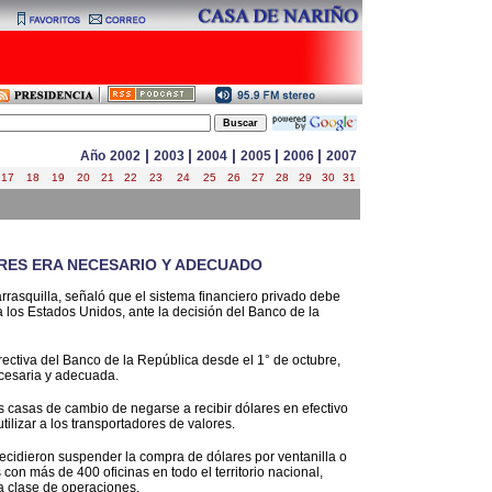
|
|
|
|
|
Año
2002
2003
2004
2005
2006
2007
17
18
19
20
21
22
23
24
25
26
27
28
29
30
31
RES ERA NECESARIO Y ADECUADO
arrasquilla, señaló que el sistema financiero privado debe
a los Estados Unidos, ante la decisión del Banco de la
irectiva del Banco de la República desde el 1° de octubre,
cesaria y adecuada.
as casas de cambio de negarse a recibir dólares en efectivo
tilizar a los transportadores de valores.
idieron suspender la compra de dólares por ventanilla o
con más de 400 oficinas en todo el territorio nacional,
a clase de operaciones.