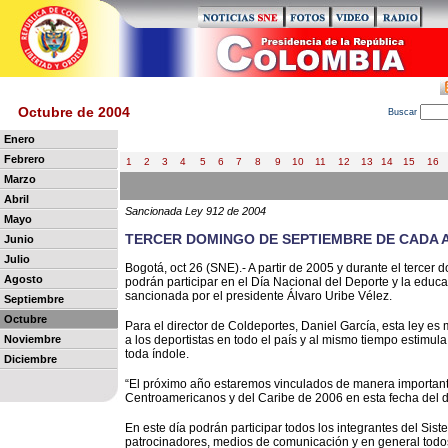
Octubre de 2004
B
uscar
Enero
Febrero
1
2
3
4
5
6
7
8
9
10
11
12
13
14
15
16
Marzo
Abril
Sancionada Ley 912 de 2004
Mayo
TERCER DOMINGO DE SEPTIEMBRE DE CADA A
Junio
Julio
Bogotá, oct 26 (SNE).- A partir de 2005 y durante el terce
Agosto
podrán participar en el Día Nacional del Deporte y la educa
sancionada por el presidente Álvaro Uribe Vélez.
Septiembre
Octubre
Para el director de Coldeportes, Daniel García, esta ley e
Noviembre
a los deportistas en todo el país y al mismo tiempo estimula
toda índole.
Diciembre
“El próximo año estaremos vinculados de manera important
Centroamericanos y del Caribe de 2006 en esta fecha del de
En este día podrán participar todos los integrantes del Sis
patrocinadores, medios de comunicación y en general todos 