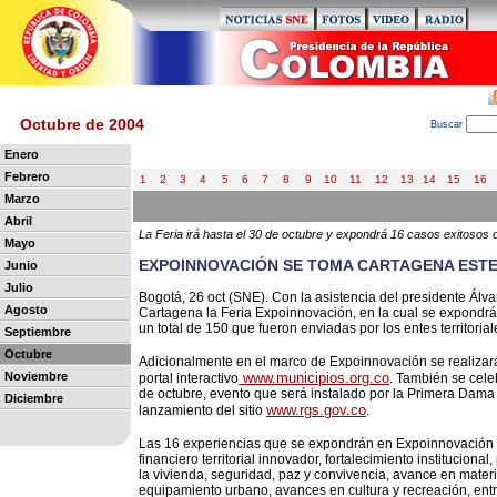
Octubre de 2004
B
uscar
Enero
Febrero
1
2
3
4
5
6
7
8
9
10
11
12
13
14
15
16
Marzo
Abril
La Feria irá hasta el 30 de octubre y expondrá 16 casos exitosos d
Mayo
EXPOINNOVACIÓN SE TOMA CARTAGENA EST
Junio
Julio
Bogotá, 26 oct (SNE). Con la asistencia del presidente Álva
Agosto
Cartagena la Feria Expoinnovación, en la cual se expondrá
un total de 150 que fueron enviadas por los entes territorial
Septiembre
Octubre
Adicionalmente en el marco de Expoinnovación se realizará
Noviembre
www.municipios.org.co
portal interactivo
. También se cele
de octubre, evento que será instalado por la Primera Dama
Diciembre
www.rgs.gov.co
lanzamiento del sitio
.
Las 16 experiencias que se expondrán en Expoinnovación
financiero territorial innovador, fortalecimiento instituciona
la vivienda, seguridad, paz y convivencia, avance en materi
equipamiento urbano, avances en cultura y recreación, entr