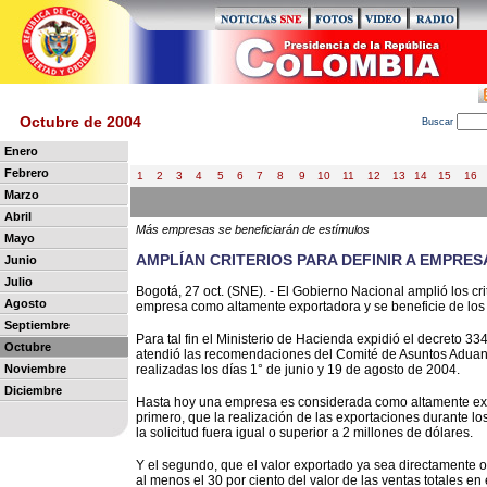
Octubre de 2004
B
uscar
Enero
Febrero
1
2
3
4
5
6
7
8
9
10
11
12
13
14
15
16
Marzo
Abril
Más empresas se beneficiarán de estímulos
Mayo
AMPLÍAN CRITERIOS PARA DEFINIR A EMPR
Junio
Julio
Bogotá, 27 oct. (SNE). - El Gobierno Nacional amplió los cri
Agosto
empresa como altamente exportadora y se beneficie de los 
Septiembre
Para tal fin el Ministerio de Hacienda expidió el decreto 3
Octubre
atendió las recomendaciones del Comité de Asuntos Aduane
Noviembre
realizadas los días 1° de junio y 19 de agosto de 2004.
Diciembre
Hasta hoy una empresa es considerada como altamente exp
primero, que la realización de las exportaciones durante l
la solicitud fuera igual o superior a 2 millones de dólares.
Y el segundo, que el valor exportado ya sea directamente o
al menos el 30 por ciento del valor de las ventas totales en