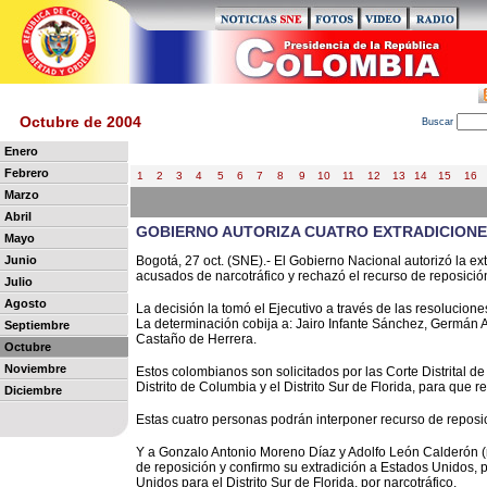
Octubre de 2004
B
uscar
Enero
Febrero
1
2
3
4
5
6
7
8
9
10
11
12
13
14
15
16
Marzo
Abril
GOBIERNO AUTORIZA CUATRO EXTRADICIONE
Mayo
Junio
Bogotá, 27 oct. (SNE).- El Gobierno Nacional autorizó la e
acusados de narcotráfico y rechazó el recurso de reposició
Julio
Agosto
La decisión la tomó el Ejecutivo a través de las resoluciones
La determinación cobija a: Jairo Infante Sánchez, Germán 
Septiembre
Castaño de Herrera.
Octubre
Noviembre
Estos colombianos son solicitados por las Corte Distrital de
Distrito de Columbia y el Distrito Sur de Florida, para que r
Diciembre
Estas cuatro personas podrán interponer recurso de reposici
Y a Gonzalo Antonio Moreno Díaz y Adolfo León Calderón (re
de reposición y confirmo su extradición a Estados Unidos, 
Unidos para el Distrito Sur de Florida, por narcotráfico.