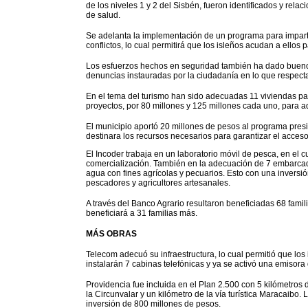
de los niveles 1 y 2 del Sisbén, fueron identificados y relac
de salud.
Se adelanta la implementación de un programa para imparti
conflictos, lo cual permitirá que los isleños acudan a ello
Los esfuerzos hechos en seguridad también ha dado buenos
denuncias instauradas por la ciudadanía en lo que respect
En el tema del turismo han sido adecuadas 11 viviendas p
proyectos, por 80 millones y 125 millones cada uno, para ade
El municipio aportó 20 millones de pesos al programa presid
destinara los recursos necesarios para garantizar el acceso
El Incoder trabaja en un laboratorio móvil de pesca, en el 
comercialización. También en la adecuación de 7 embarcad
agua con fines agrícolas y pecuarios. Esto con una inversi
pescadores y agricultores artesanales.
A través del Banco Agrario resultaron beneficiadas 68 fami
beneficiará a 31 familias más.
MÁS OBRAS
Telecom adecuó su infraestructura, lo cual permitió que los
instalarán 7 cabinas telefónicas y ya se activó una emisora 
Providencia fue incluida en el Plan 2.500 con 5 kilómetros d
la Circunvalar y un kilómetro de la vía turística Maracaibo.
inversión de 800 millones de pesos.