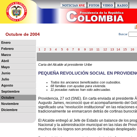
Octubre de 2004
B
uscar
Enero
Febrero
1
2
3
4
5
6
7
8
9
10
11
12
13
14
15
16
Marzo
Abril
Carta del Alcalde al presidente Uribe
Mayo
PEQUEÑA REVOLUCIÓN SOCIAL EN PROVIDEN
Junio
Julio
Todos los ancianos beneficiados con subsidios.
Agosto
68 familias con ayudas para vivienda.
11 posadas nativas han sido adecuadas.
Septiembre
Octubre
Providencia, 27 oct (SNE). En carta enviada al presidente Á
Augusto James, reconoció que el acompañamiento del Gobie
Noviembre
significado una “revolución institucional” en las relaciones 
Diciembre
tradicionalmente se enmarcaron detrás de cortinas burocrát
El Alcalde entregó al Jefe de Estado un balance de los pr
Nacional y la administración municipal en las islas de Prov
muchos de los logros son producto del trabajo desplegado 