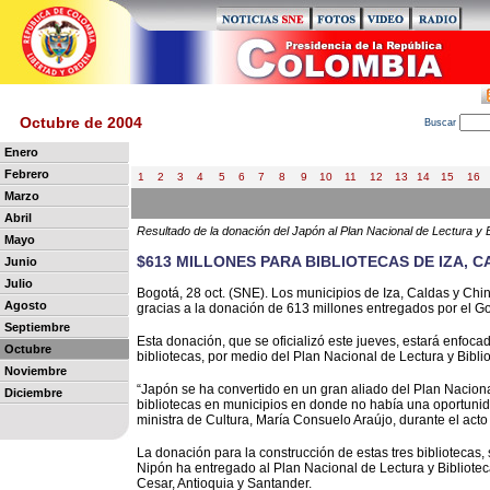
Octubre de 2004
B
uscar
Enero
Febrero
1
2
3
4
5
6
7
8
9
10
11
12
13
14
15
16
Marzo
Abril
Resultado de la donación del Japón al Plan Nacional de Lectura y B
Mayo
$613 MILLONES PARA BIBLIOTECAS DE IZA, 
Junio
Julio
Bogotá, 28 oct. (SNE). Los municipios de Iza, Caldas y Chi
Agosto
gracias a la donación de 613 millones entregados por el 
Septiembre
Esta donación, que se oficializó este jueves, estará enfocada
Octubre
bibliotecas, por medio del Plan Nacional de Lectura y Biblio
Noviembre
“Japón se ha convertido en un gran aliado del Plan Naciona
Diciembre
bibliotecas en municipios en donde no había una oportunida
ministra de Cultura, María Consuelo Araújo, durante el acto
La donación para la construcción de estas tres bibliotecas
Nipón ha entregado al Plan Nacional de Lectura y Bibliote
Cesar, Antioquia y Santander.