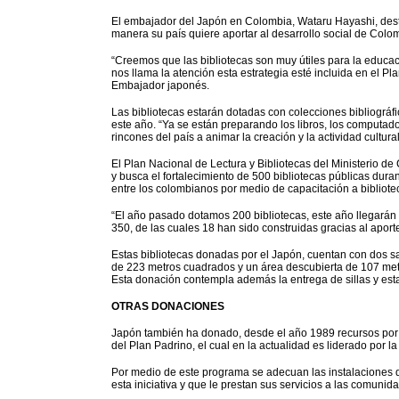
El embajador del Japón en Colombia, Wataru Hayashi, desta
manera su país quiere aportar al desarrollo social de Colo
“Creemos que las bibliotecas son muy útiles para la educaci
nos llama la atención esta estrategia esté incluida en el Pl
Embajador japonés.
Las bibliotecas estarán dotadas con colecciones bibliográf
este año. “Ya se están preparando los libros, los computado
rincones del país a animar la creación y la actividad cultural
El Plan Nacional de Lectura y Bibliotecas del Ministerio de 
y busca el fortalecimiento de 500 bibliotecas públicas durant
entre los colombianos por medio de capacitación a bibliot
“El año pasado dotamos 200 bibliotecas, este año llegarán
350, de las cuales 18 han sido construidas gracias al aporte
Estas bibliotecas donadas por el Japón, cuentan con dos sa
de 223 metros cuadrados y un área descubierta de 107 met
Esta donación contempla además la entrega de sillas y esta
OTRAS DONACIONES
Japón también ha donado, desde el año 1989 recursos por 
del Plan Padrino, el cual en la actualidad es liderado por 
Por medio de este programa se adecuan las instalaciones d
esta iniciativa y que le prestan sus servicios a las comuni