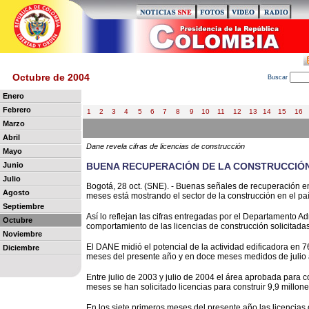
Octubre de 2004
B
uscar
Enero
Febrero
1
2
3
4
5
6
7
8
9
10
11
12
13
14
15
16
Marzo
Abril
Dane revela cifras de licencias de construcción
Mayo
Junio
BUENA RECUPERACIÓN DE LA CONSTRUCCIÓN 
Julio
Bogotá, 28 oct. (SNE). - Buenas señales de recuperación e
Agosto
meses está mostrando el sector de la construcción en el paí
Septiembre
Así lo reflejan las cifras entregadas por el Departamento A
Octubre
comportamiento de las licencias de construcción solicitadas
Noviembre
El DANE midió el potencial de la actividad edificadora en 76
Diciembre
meses del presente año y en doce meses medidos de julio a
Entre julio de 2003 y julio de 2004 el área aprobada para c
meses se han solicitado licencias para construir 9,9 millo
En los siete primeros meses del presente año las licencias