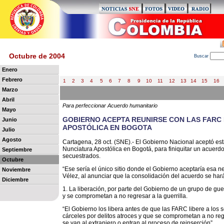
Octubre de 2004
B
uscar
Enero
Febrero
1
2
3
4
5
6
7
8
9
10
11
12
13
14
15
16
Marzo
Abril
Para perfeccionar Acuerdo humanitario
Mayo
GOBIERNO ACEPTA REUNIRSE CON LAS FARC
Junio
APOSTÓLICA EN BOGOTA
Julio
Agosto
Cartagena, 28 oct. (SNE).- El Gobierno Nacional aceptó es
Nunciatura Apostólica en Bogotá, para finiquitar un acuerdo
Septiembre
secuestrados.
Octubre
“Ese sería el único sitio donde el Gobierno aceptaría esa ne
Noviembre
Vélez, al anunciar que la consolidación del acuerdo se ha
Diciembre
1. La liberación, por parte del Gobierno de un grupo de gue
y se comprometan a no regresar a la guerrilla.
“El Gobierno los libera antes de que las FARC libere a los
cárceles por delitos atroces y que se comprometan a no regr
se van al extranjero o entran al proceso de reinserción”.