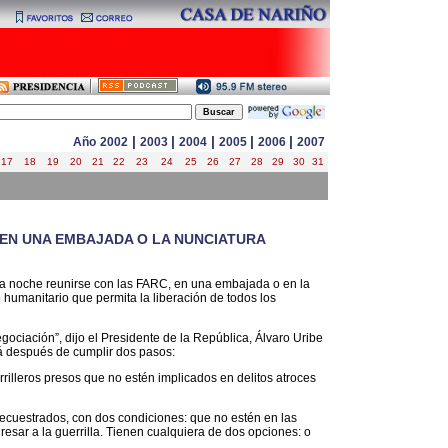
|
|
|
|
|
Año
2002
2003
2004
2005
2006
2007
17
18
19
20
21
22
23
24
25
26
27
28
29
30
31
 EN UNA EMBAJADA O LA NUNCIATURA
ta noche reunirse con las FARC, en una embajada o en la
 humanitario que permita la liberación de todos los
gociación”, dijo el Presidente de la República, Álvaro Uribe
rá después de cumplir dos pasos:
rrilleros presos que no estén implicados en delitos atroces
 secuestrados, con dos condiciones: que no estén en las
esar a la guerrilla. Tienen cualquiera de dos opciones: o