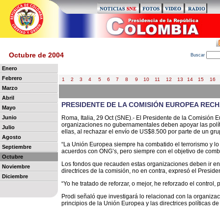
Octubre de 2004
B
uscar
Enero
Febrero
1
2
3
4
5
6
7
8
9
10
11
12
13
14
15
16
Marzo
Abril
PRESIDENTE DE LA COMISIÓN EUROPEA RECH
Mayo
Junio
Roma, Italia, 29 Oct (SNE).- El Presidente de la Comisión 
organizaciones no gubernamentales deben apoyar las políti
Julio
ellas, al rechazar el envío de US$8.500 por parte de un gru
Agosto
“La Unión Europea siempre ha combatido el terrorismo y l
Septiembre
acuerdos con ONG’s, pero siempre con el objetivo de combati
Octubre
Los fondos que recauden estas organizaciones deben ir en 
Noviembre
directrices de la comisión, no en contra, expresó el Preside
Diciembre
“Yo he tratado de reforzar, o mejor, he reforzado el control,
Prodi señaló que investigará lo relacionad con la organiza
principios de la Unión Europea y las directrices políticas de