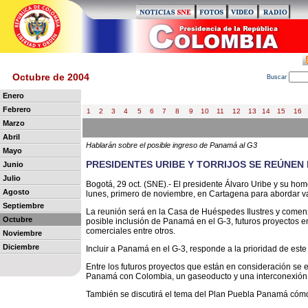
Octubre de 2004
B
uscar
Enero
Febrero
1
2
3
4
5
6
7
8
9
10
11
12
13
14
15
16
Marzo
Abril
Hablarán sobre el posible ingreso de Panamá al G3
Mayo
PRESIDENTES URIBE Y TORRIJOS SE REÚNEN
Junio
Julio
Bogotá, 29 oct. (SNE).- El presidente Álvaro Uribe y su ho
Agosto
lunes, primero de noviembre, en Cartagena para abordar va
Septiembre
La reunión será en la Casa de Huéspedes Ilustres y comenz
Octubre
posible inclusión de Panamá en el G-3, futuros proyectos e
comerciales entre otros.
Noviembre
Diciembre
Incluir a Panamá en el G-3, responde a la prioridad de este
Entre los futuros proyectos que están en consideración se 
Panamá con Colombia, un gaseoducto y una interconexión e
También se discutirá el tema del Plan Puebla Panamá cóm