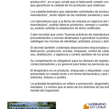
producción”, en el que conste que el fabricante cumple con l
que garantizan la calidad de los productos que elaboran.
Los establecimientos que adelanten actividades de producci
manufactura”, serán objeto de las medidas sanitarias y san
Los laboratorios que a la fecha de entrada en vigencia del 
manufactura”, podrán fabricar productos, siempre y cuando
es, podrán solicitar la ampliación de dicho certificado.
Cabe recordar que como “buenas prácticas de manufactura” 
procedimientos y normas destinadas a garantizar la producc
satisfagan las normas de identidad, actividad, pureza y de
El decreto también contempla disposiciones relacionadas co
fabricación, producción, envase, empaque, control de calida
uso, distribución, y vigilancia y control sanitario de los prod
Su cumplimiento es obligatorio para los titulares de registro
comercializadores y en general para todas las personas que
El terapéutico es un producto, empacado y etiquetado, cuya
presentado en estado bruto o en forma farmacéutica y que s
extractos, tinturas o aceites.
La actividad terapéutica se refiere a prevención, diagnóstic
mentales. Lo mismo que al alivio de los síntomas de las enf
mental del organismo.