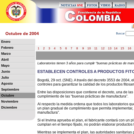
Octubre de 2004
B
uscar
Enero
Febrero
1
2
3
4
5
6
7
8
9
10
11
12
13
14
15
16
Marzo
Abril
Laboratorios tienen 3 años para cumplir “buenas prácticas de man
Mayo
ESTABLECEN CONTROLES A PRODUCTOS FIT
Junio
Julio
Bogotá, 29 oct. (SNE). A través del decreto 3553 de 2004, 
Agosto
controles para garantizar la calidad de los productos fitosan
Septiembre
Entre las disposiciones que contiene el decreto, una de las
Octubre
cumplimiento de las “buenas prácticas de manufactura”.
Noviembre
Al respecto la medida ordena que todos los laboratorios qu
Diciembre
un plan gradual de cumplimiento que permita implementar, d
manufactura”.
Si el Invima aprueba el plan, el fabricante contará con un 
cumplan en el tiempo fijado, no podrán elaborar productos f
Mientras se implementa el plan, las autoridades sanitarias