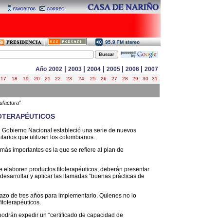
|
|
|
|
|
Año
2002
2003
2004
2005
2006
2007
17
18
19
20
21
22
23
24
25
26
27
28
29
30
31
ufactura”
OTERAPÉUTICOS
el Gobierno Nacional estableció una serie de nuevos
itarios que utilizan los colombianos.
 más importantes es la que se refiere al plan de
e elaboren productos fitoterapéuticos, deberán presentar
esarrollar y aplicar las llamadas “buenas prácticas de
plazo de tres años para implementarlo. Quienes no lo
itoterapéuticos.
 podrán expedir un “certificado de capacidad de