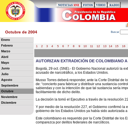
Octubre de 2004
B
uscar
Enero
Febrero
1
2
3
4
5
6
7
8
9
10
11
12
13
14
15
16
Marzo
Abril
AUTORIZAN EXTRADICIÓN DE COLOMBIANO A
Mayo
Junio
Bogotá, 29 oct. (SNE).- El Gobierno Nacional autorizó la ex
acusado de narcotráfico, a los Estados Unidos.
Julio
Agosto
Musso Torres deberá responder, ante la Corte Distrital de lo
de: “concierto para fabricar y distribuir una sustancia cont
Septiembre
sabiendas y con la intención de que tal sustancia sería im
Octubre
facilitamiento de dicho delito.
Noviembre
La decisión la tomó el Ejecutivo a través de la resolución 229
Diciembre
Y por medio de la resolución 227, el Gobierno confirmó la e
gobierno de los Estados Unidos ya había sido autorizada a 
Este colombiano es requerido por la Corte Distrital de los E
comparezca por delitos federales de narcóticos.