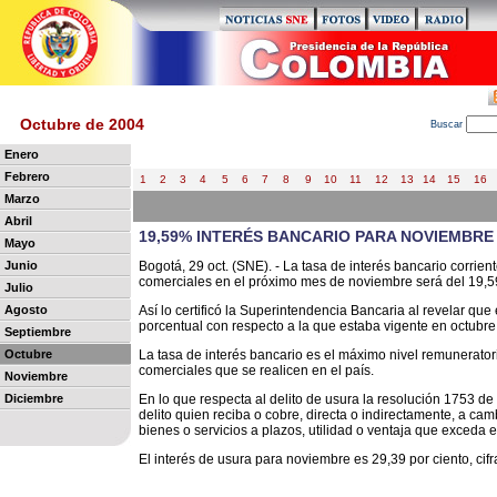
Octubre de 2004
B
uscar
Enero
Febrero
1
2
3
4
5
6
7
8
9
10
11
12
13
14
15
16
Marzo
Abril
19,59% INTERÉS BANCARIO PARA NOVIEMBRE
Mayo
Junio
Bogotá, 29 oct. (SNE). - La tasa de interés bancario corrie
comerciales en el próximo mes de noviembre será del 19,59
Julio
Agosto
Así lo certificó la Superintendencia Bancaria al revelar qu
porcentual con respecto a la que estaba vigente en octubre
Septiembre
Octubre
La tasa de interés bancario es el máximo nivel remuneratori
comerciales que se realicen en el país.
Noviembre
Diciembre
En lo que respecta al delito de usura la resolución 1753 d
delito quien reciba o cobre, directa o indirectamente, a c
bienes o servicios a plazos, utilidad o ventaja que exceda e
El interés de usura para noviembre es 29,39 por ciento, cif