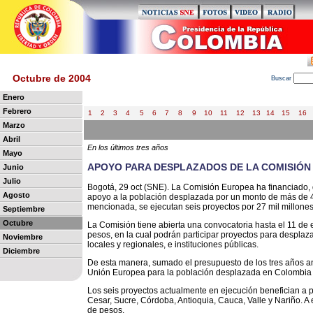
Octubre de 2004
B
uscar
Enero
Febrero
1
2
3
4
5
6
7
8
9
10
11
12
13
14
15
16
Marzo
Abril
En los últimos tres años
Mayo
APOYO PARA DESPLAZADOS DE LA COMISIÓN 
Junio
Julio
Bogotá, 29 oct (SNE). La Comisión Europea ha financiado, 
Agosto
apoyo a la población desplazada por un monto de más de 43 
mencionada, se ejecutan seis proyectos por 27 mil millone
Septiembre
Octubre
La Comisión tiene abierta una convocatoria hasta el 11 de
pesos, en la cual podrán participar proyectos para despla
Noviembre
locales y regionales, e instituciones públicas.
Diciembre
De esta manera, sumado el presupuesto de los tres años ante
Unión Europea para la población desplazada en Colombia s
Los seis proyectos actualmente en ejecución benefician a 
Cesar, Sucre, Córdoba, Antioquia, Cauca, Valle y Nariño. A
de pesos.