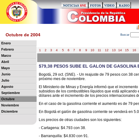
Octubre de 2004
B
uscar
Enero
Febrero
1
2
3
4
5
6
7
8
9
10
11
12
13
14
15
16
Marzo
Abril
$79,38 PESOS SUBE EL GALON DE GASOLINA
Mayo
Junio
Bogotá, 29 oct. (SNE). - Un reajuste de 79 pesos con 38 cen
próximo mes de noviembre.
Julio
Agosto
El Ministerio de Minas y Energía informó que el incremento 
subsidios de los combustibles líquidos que está aplicando 
Septiembre
dólares ante el incremento de los precios internacionales de
Octubre
En el caso de la gasolina corriente el aumento es de 79 pe
Noviembre
Diciembre
En Bogotá el galón de gasolina corriente se venderá en 5.
Los precios de otras ciudades son los siguientes:
- Cartagena: $4.793 con 38.
- Barranquilla: $4.830 con 91.