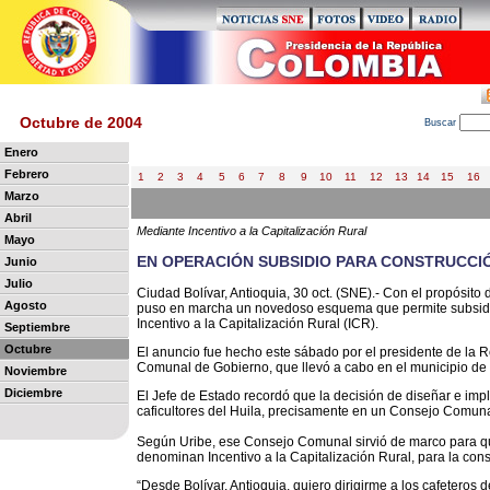
Octubre de 2004
B
uscar
Enero
Febrero
1
2
3
4
5
6
7
8
9
10
11
12
13
14
15
16
Marzo
Abril
Mediante Incentivo a la Capitalización Rural
Mayo
EN OPERACIÓN SUBSIDIO PARA CONSTRUCCI
Junio
Julio
Ciudad Bolívar, Antioquia, 30 oct. (SNE).- Con el propósito 
Agosto
puso en marcha un novedoso esquema que permite subsidiar
Incentivo a la Capitalización Rural (ICR).
Septiembre
Octubre
El anuncio fue hecho este sábado por el presidente de la R
Comunal de Gobierno, que llevó a cabo en el municipio de 
Noviembre
Diciembre
El Jefe de Estado recordó que la decisión de diseñar e impl
caficultores del Huila, precisamente en un Consejo Comuna
Según Uribe, ese Consejo Comunal sirvió de marco para qu
denominan Incentivo a la Capitalización Rural, para la con
“Desde Bolívar, Antioquia, quiero dirigirme a los cafeteros d