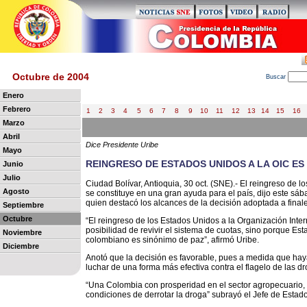
Octubre de 2004
B
uscar
Enero
Febrero
1
2
3
4
5
6
7
8
9
10
11
12
13
14
15
16
Marzo
Abril
Dice Presidente Uribe
Mayo
REINGRESO DE ESTADOS UNIDOS A LA OIC E
Junio
Julio
Ciudad Bolívar, Antioquia, 30 oct. (SNE).- El reingreso de 
Agosto
se constituye en una gran ayuda para el país, dijo este sáb
quien destacó los alcances de la decisión adoptada a fina
Septiembre
Octubre
“El reingreso de los Estados Unidos a la Organización Inte
posibilidad de revivir el sistema de cuotas, sino porque E
Noviembre
colombiano es sinónimo de paz”, afirmó Uribe.
Diciembre
Anotó que la decisión es favorable, pues a medida que hay
luchar de una forma más efectiva contra el flagelo de las dro
“Una Colombia con prosperidad en el sector agropecuario,
condiciones de derrotar la droga” subrayó el Jefe de Estado