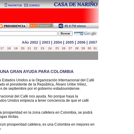
|
|
|
|
|
Año
2002
2003
2004
2005
2006
2007
17
18
19
20
21
22
23
24
25
26
27
28
29
30
31
S UNA GRAN AYUDA PARA COLOMBIA
los Estados Unidos a la Organización Internacional del Café
ado el presidente de la República, Álvaro Uribe Vélez,
les de septiembre por el gobierno estadounidense.
rnacional del Café nos ayuda. No porque haya la
stados Unidos empieza a tener conciencia de que el café
a prosperidad en la zona cafetera en Colombia, se podrá
gas ilícitas.
 con prosperidad cafetera, es una Colombia en mejores en
.