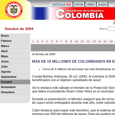
Octubre de 2004
B
uscar
Enero
Febrero
1
2
3
4
5
6
7
8
9
10
11
12
13
14
15
16
Marzo
Abril
Al término de 2004
Mayo
MÁS DE 15 MILLONES DE COLOMBIANOS EN E
Junio
Julio
Cerca de 4 millones de personas han sido beneficiarias en 
Agosto
Ciudad Bolívar, Antioquia, 30 oct. (SNE). Al culminar el 20
Septiembre
beneficiados con el régimen subsidiado de salud.
Octubre
Noviembre
Así lo destacó este sábado el ministro de la Protección Soc
que lidera el presidente Álvaro Uribe Vélez en el municipio
Diciembre
Durante su presentación, el Ministro aseguró que de cerca 
de cupos serán entregados durante este año, entre subsidios
Cabe destacar para lograr este beneficio, que el sistema de
recursos por 309 mil millones de pesos. Para los auxilios p