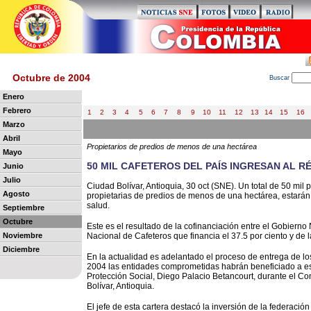
Octubre de 2004
B
uscar
Enero
Febrero
1
2
3
4
5
6
7
8
9
10
11
12
13
14
15
16
Marzo
Abril
Propietarios de predios de menos de una hectárea
Mayo
50 MIL CAFETEROS DEL PAÍS INGRESAN AL R
Junio
Julio
Ciudad Bolívar, Antioquia, 30 oct (SNE). Un total de 50 mil
Agosto
propietarias de predios de menos de una hectárea, estarán
salud.
Septiembre
Octubre
Este es el resultado de la cofinanciación entre el Gobierno
Noviembre
Nacional de Cafeteros que financia el 37.5 por ciento y de 
Diciembre
En la actualidad es adelantado el proceso de entrega de lo
2004 las entidades comprometidas habrán beneficiado a esto
Protección Social, Diego Palacio Betancourt, durante el C
Bolívar, Antioquia.
El jefe de esta cartera destacó la inversión de la federación