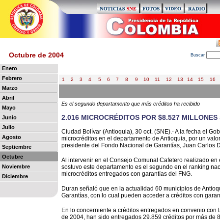
Octubre de 2004
B
uscar
Enero
Febrero
1
2
3
4
5
6
7
8
9
10
11
12
13
14
15
16
Marzo
Abril
Es el segundo departamento que más créditos ha recibido
Mayo
2.016 MICROCRÉDITOS POR $8.527 MILLONE
Junio
Julio
Ciudad Bolívar (Antioquia), 30 oct. (SNE).- A la fecha el G
Agosto
microcréditos en el departamento de Antioquia, por un valo
presidente del Fondo Nacional de Garantías, Juan Carlos 
Septiembre
Octubre
Al intervenir en el Consejo Comunal Cafetero realizado en e
Noviembre
sostuvo este departamento es el segundo en el ranking na
microcréditos entregados con garantías del FNG.
Diciembre
Duran señaló que en la actualidad 60 municipios de Antio
Garantías, con lo cual pueden acceder a créditos con garant
En lo concerniente a créditos entregados en convenio con 
de 2004, han sido entregados 29.859 créditos por más de 88