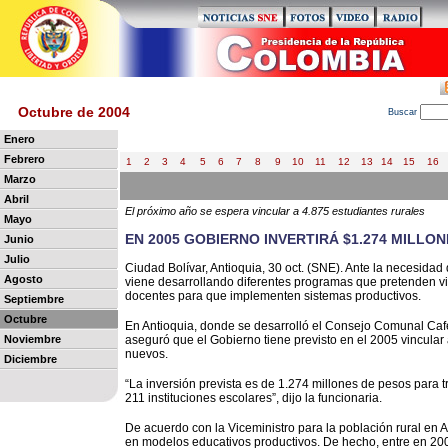
Octubre de 2004
B
uscar
Enero
Febrero
1
2
3
4
5
6
7
8
9
10
11
12
13
14
15
16
Marzo
Abril
El próximo año se espera vincular a 4.875 estudiantes rurales
Mayo
EN 2005 GOBIERNO INVERTIRÁ $1.274 MILLO
Junio
Julio
Ciudad Bolívar, Antioquia, 30 oct. (SNE). Ante la necesidad
Agosto
viene desarrollando diferentes programas que pretenden vin
docentes para que implementen sistemas productivos.
Septiembre
Octubre
En Antioquia, donde se desarrolló el Consejo Comunal Cafet
Noviembre
aseguró que el Gobierno tiene previsto en el 2005 vincular 
nuevos.
Diciembre
“La inversión prevista es de 1.274 millones de pesos para t
211 instituciones escolares”, dijo la funcionaria.
De acuerdo con la Viceministro para la población rural en 
en modelos educativos productivos. De hecho, entre en 200