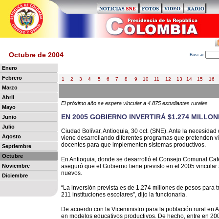
Octubre de 2004
B
uscar
Enero
Febrero
1
2
3
4
5
6
7
8
9
10
11
12
13
14
15
16
Marzo
Abril
El próximo año se espera vincular a 4.875 estudiantes rurales
Mayo
EN 2005 GOBIERNO INVERTIRÁ $1.274 MILLO
Junio
Julio
Ciudad Bolívar, Antioquia, 30 oct. (SNE). Ante la necesidad
Agosto
viene desarrollando diferentes programas que pretenden vin
docentes para que implementen sistemas productivos.
Septiembre
Octubre
En Antioquia, donde se desarrolló el Consejo Comunal Cafet
Noviembre
aseguró que el Gobierno tiene previsto en el 2005 vincular 
nuevos.
Diciembre
“La inversión prevista es de 1.274 millones de pesos para t
211 instituciones escolares”, dijo la funcionaria.
De acuerdo con la Viceministro para la población rural en 
en modelos educativos productivos. De hecho, entre en 200