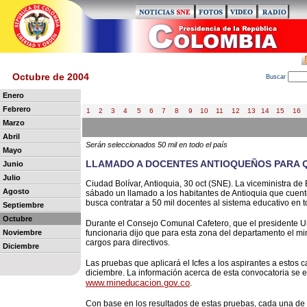
Octubre de 2004
B
uscar
Enero
Febrero
1
2
3
4
5
6
7
8
9
10
11
12
13
14
15
16
Marzo
Abril
Serán seleccionados 50 mil en todo el país
Mayo
LLAMADO A DOCENTES ANTIOQUEÑOS PARA Q
Junio
Julio
Ciudad Bolívar, Antioquia, 30 oct (SNE). La viceministra de
Agosto
sábado un llamado a los habitantes de Antioquia que cuenten
busca contratar a 50 mil docentes al sistema educativo en t
Septiembre
Octubre
Durante el Consejo Comunal Cafetero, que el presidente Ur
Noviembre
funcionaria dijo que para esta zona del departamento el m
cargos para directivos.
Diciembre
Las pruebas que aplicará el Icfes a los aspirantes a estos 
diciembre. La información acerca de esta convocatoria se e
www.mineducacion.gov.co
.
Con base en los resultados de estas pruebas, cada una de 