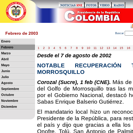
Febrero de 2003
B
uscar
Enero
Febrero
1
2
3
4
5
6
7
8
9
10
11
12
13
14
15
16
Marzo
Desde el 7 de agosto de 2002
Abril
NOTABLE RECUPERACIÓN 
Mayo
MORROSQUILLO
Junio
Julio
Más de 1
Corozal (Sucre), 1 feb (CNE).
Agosto
del Golfo de Morrosquillo tras las
Septiembre
por el Gobierno Nacional, destacó h
Octubre
Sabas Enrique Balserio Gutiérrez.
Noviembre
Diciembre
El mandatario local hizo un reconoc
Presidente de la República, para res
el país y dijo que gracias a ella lo
Onofre, Tolú, San Antonio de Palmit