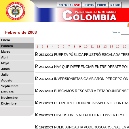
Febrero de 2003
B
uscar
Enero
Febrero
1
2
3
4
5
6
7
8
9
10
11
12
13
14
15
16
Marzo
FUERZA PÚBLICA FRUSTRÓ ESCALADA TER
25212003
Abril
Mayo
HAY QUE DIFERENCIAR ENTRE DEBATE POL
24212003
Junio
Julio
INVERSIONISTAS CAMBIARON PERCEPCIÓN 
23212003
Agosto
Septiembre
BUSCAMOS RESCATAR A ESTADOUNIDENSES
22212003
Octubre
Noviembre
ECOPETROL DENUNCIA SABOTAJE CONTRA
21212003
Diciembre
DISCUSIONES NO PUEDEN CONVERTIRSE E
20212003
POLICÍA INCAUTA PODEROSO ARSENAL EN 
19212003