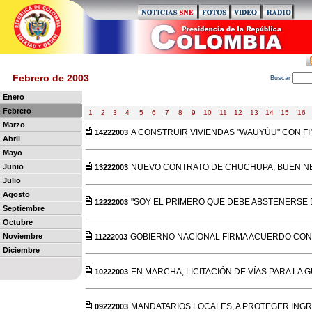
Febrero de 2003
B
uscar
Enero
Febrero
1
2
3
4
5
6
7
8
9
10
11
12
13
14
15
16
Marzo
A CONSTRUIR VIVIENDAS "WAUYÚU" CON FI
14222003
Abril
Mayo
Junio
NUEVO CONTRATO DE CHUCHUPA, BUEN NE
13222003
Julio
Agosto
"SOY EL PRIMERO QUE DEBE ABSTENERSE 
12222003
Septiembre
Octubre
Noviembre
GOBIERNO NACIONAL FIRMA ACUERDO CON 
11222003
Diciembre
EN MARCHA, LICITACIÓN DE VÍAS PARA LA 
10222003
MANDATARIOS LOCALES, A PROTEGER ING
09222003