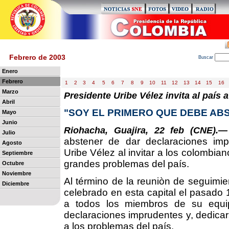
Febrero de 2003
B
uscar
Enero
Febrero
1
2
3
4
5
6
7
8
9
10
11
12
13
14
15
16
Marzo
Presidente Uribe Vélez invita al país
Abril
"SOY EL PRIMERO QUE DEBE AB
Mayo
Junio
Riohacha, Guajira, 22 feb (CNE).—
Julio
abstener de dar declaraciones impr
Agosto
Uribe Vélez al invitar a los colombian
Septiembre
grandes problemas del país.
Octubre
Noviembre
Al término de la reuniòn de seguimi
Diciembre
celebrado en esta capital el pasado 1
a todos los miembros de su equi
declaraciones imprudentes y, dedicars
a los problemas del país.