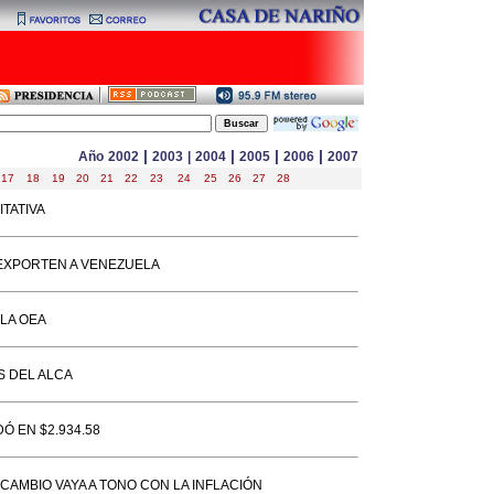
|
|
|
|
Año
2002
2003
|
2004
2005
2006
2007
17
18
19
20
21
22
23
24
25
26
27
28
TATIVA
 EXPORTEN A VENEZUELA
LA OEA
S DEL ALCA
 EN $2.934.58
AMBIO VAYA A TONO CON LA INFLACIÓN