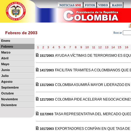
Febrero de 2003
B
uscar
Enero
Febrero
1
2
3
4
5
6
7
8
9
10
11
12
13
14
15
16
Marzo
AYUDA A VÍCTIMAS DE TERRORISMO ES EQUI
15172003
Abril
Mayo
Junio
FACILITAN TRAMITES A COLOMBIANOS QUE
14172003
Julio
Agosto
COLOMBIA ASUMIRÁ MAYOR LIDERAZGO EN 
13172003
Septiembre
Octubre
Noviembre
COLOMBIA PIDE ACELERAR NEGOCIACIONE
12172003
Diciembre
TASA REPRESENTATIVA DEL MERCADO QUEDÓ
11172003
EXPORTADORES CONFÍAN EN QUE TASA DE C
10172003