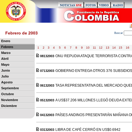
Febrero de 2003
B
uscar
Enero
Febrero
1
2
3
4
5
6
7
8
9
10
11
12
13
14
15
16
Marzo
ONU REPUDIA ATAQUE TERRORISTA CONTR
08132003
Abril
Mayo
Junio
GOBIERNO ENTREGA OTROS 376 SUBSIDIOS 
07132003
Julio
Agosto
TASA REPRESENTATIVA DEL MERCADO QUED
06132003
Septiembre
Octubre
Noviembre
A US$37.206 MILLONES LLEGÓ DEUDA EXT
05132003
Diciembre
PAÍSES ANDINOS PRESENTARÁN MAÑANA OF
04132003
LIBRA DE CAFÉ CERRÓ EN US$0.6942
03132003