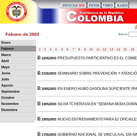
Febrero de 2003
B
uscar
Enero
Febrero
1
2
3
4
5
6
7
8
9
10
11
12
13
14
15
16
Marzo
PRESUPUESTO PARTICIPATIVO ES EL COMI
22052003
Abril
Mayo
Junio
SEMINARIO SOBRE PREVENCIÓN Y ATENCI
21052003
Julio
Agosto
EN ENERO HUBO GASOLINA SUFICIENTE P
20052003
Septiembre
Octubre
Noviembre
SILVIA TCHERASSI EN "SEMANA MODA DONN
19052003
Diciembre
NUEVO ENTRENAMIENTO PARA 62 OFICIALE
18052003
GOBIERNO NACIONAL SE VINCULA AL DÍA S
17052003