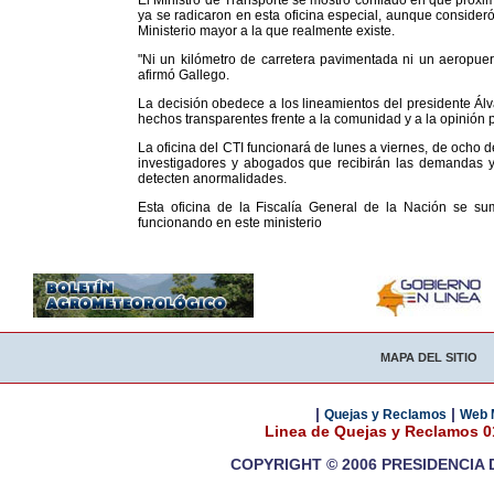
El Ministro de Transporte se mostró confiado en que próx
ya se radicaron en esta oficina especial, aunque consider
Ministerio mayor a la que realmente existe.
"Ni un kilómetro de carretera pavimentada ni un aeropuert
afirmó Gallego.
La decisión obedece a los lineamientos del presidente Álva
hechos transparentes frente a la comunidad y a la opinión p
La oficina del CTI funcionará de lunes a viernes, de ocho d
investigadores y abogados que recibirán las demandas y
detecten anormalidades.
Esta oficina de la Fiscalía General de la Nación se su
funcionando en este ministerio
MAPA DEL SITIO
|
|
Quejas y Reclamos
Web 
Linea de Quejas y Reclamos 
COPYRIGHT © 2006 PRESIDENCIA 