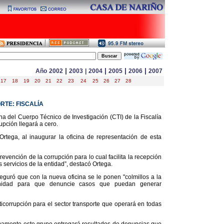
|
|
|
|
Año
2002
2003
|
2004
2005
2006
2007
17
18
19
20
21
22
23
24
25
26
27
28
TE: FISCALÍA
a del Cuerpo Técnico de Investigación (CTI) de la Fiscalía
upción llegará a cero.
Ortega, al inaugurar la oficina de representación de esta
revención de la corrupción para lo cual facilita la recepción
 servicios de la entidad”, destacó Ortega.
eguró que con la nueva oficina se le ponen "colmillos a la
unidad para que denuncie casos que puedan generar
ticorrupción para el sector transporte que operará en todas