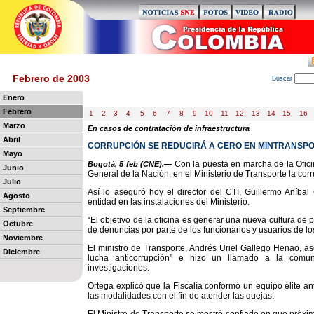
Febrero de 2003
B
uscar
Enero
Febrero
1
2
3
4
5
6
7
8
9
10
11
12
13
14
15
16
Marzo
En casos de contratación de infraestructura
Abril
CORRUPCIÓN SE REDUCIRÁ A CERO EN MINTRANSPOR
Mayo
Con la puesta en marcha de la Oficin
Bogotá, 5 feb (CNE).—
Junio
General de la Nación, en el Ministerio de Transporte la corr
Julio
Así lo aseguró hoy el director del CTI, Guillermo Aníbal 
Agosto
entidad en las instalaciones del Ministerio.
Septiembre
“El objetivo de la oficina es generar una nueva cultura de p
Octubre
de denuncias por parte de los funcionarios y usuarios de los
Noviembre
El ministro de Transporte, Andrés Uriel Gallego Henao, as
Diciembre
lucha anticorrupción" e hizo un llamado a la com
investigaciones.
Ortega explicó que la Fiscalía conformó un equipo élite an
las modalidades con el fin de atender las quejas.