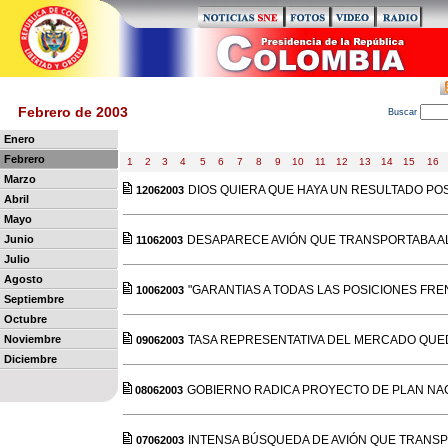
Febrero de 2003
B
uscar
Enero
Febrero
1
2
3
4
5
6
7
8
9
10
11
12
13
14
15
16
Marzo
DIOS QUIERA QUE HAYA UN RESULTADO POS
12062003
Abril
Mayo
Junio
DESAPARECE AVIÓN QUE TRANSPORTABA AL
11062003
Julio
Agosto
"GARANTIAS A TODAS LAS POSICIONES FR
10062003
Septiembre
Octubre
Noviembre
TASA REPRESENTATIVA DEL MERCADO QUED
09062003
Diciembre
GOBIERNO RADICA PROYECTO DE PLAN NA
08062003
INTENSA BÚSQUEDA DE AVIÓN QUE TRANSP
07062003