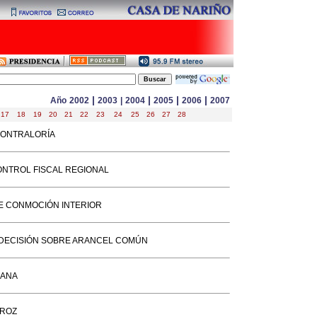
|
|
|
|
Año
2002
2003
|
2004
2005
2006
2007
17
18
19
20
21
22
23
24
25
26
27
28
CONTRALORÍA
ONTROL FISCAL REGIONAL
E CONMOCIÓN INTERIOR
 DECISIÓN SOBRE ARANCEL COMÚN
LANA
RROZ