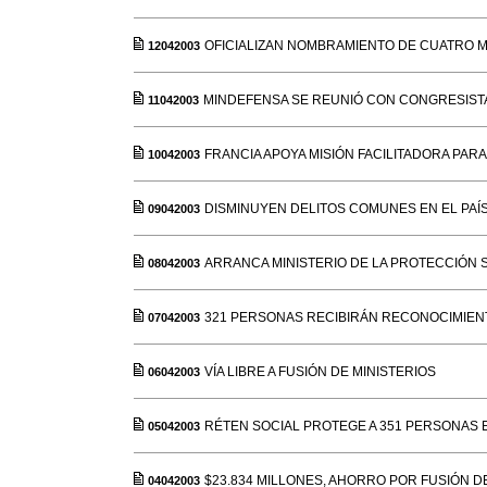
OFICIALIZAN NOMBRAMIENTO DE CUATRO M
12042003
MINDEFENSA SE REUNIÓ CON CONGRESIS
11042003
FRANCIA APOYA MISIÓN FACILITADORA PA
10042003
DISMINUYEN DELITOS COMUNES EN EL PAÍ
09042003
ARRANCA MINISTERIO DE LA PROTECCIÓN 
08042003
321 PERSONAS RECIBIRÁN RECONOCIMIE
07042003
VÍA LIBRE A FUSIÓN DE MINISTERIOS
06042003
RÉTEN SOCIAL PROTEGE A 351 PERSONAS 
05042003
$23.834 MILLONES, AHORRO POR FUSIÓN D
04042003