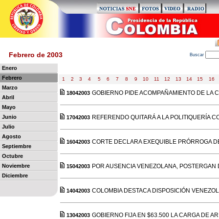
Febrero de 2003
B
uscar
Enero
Febrero
1
2
3
4
5
6
7
8
9
10
11
12
13
14
15
16
Marzo
GOBIERNO PIDE ACOMPAÑAMIENTO DE LA 
18042003
Abril
Mayo
Junio
REFERENDO QUITARÁ A LA POLITIQUERÍA C
17042003
Julio
Agosto
CORTE DECLARA EXEQUIBLE PRÓRROGA D
16042003
Septiembre
Octubre
Noviembre
POR AUSENCIA VENEZOLANA, POSTERGAN
15042003
Diciembre
COLOMBIA DESTACA DISPOSICIÓN VENEZO
14042003
GOBIERNO FIJA EN $63.500 LA CARGA DE A
13042003