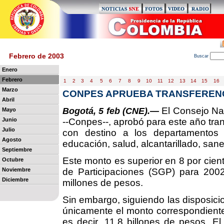
Febrero de 2003
B
uscar
Enero
Febrero
1
2
3
4
5
6
7
8
9
10
11
12
13
14
15
16
Marzo
CONPES APRUEBA TRANSFERENCI
Abril
El Consejo Nac
Bogotá, 5 feb (CNE).—
Mayo
Junio
--Conpes--, aprobó para este año tran
Julio
con destino a los departamentos 
Agosto
educación, salud, alcantarillado, san
Septiembre
Este monto es superior en 8 por cient
Octubre
Noviembre
de Participaciones (SGP) para 2002,
Diciembre
millones de pesos.
Sin embargo, siguiendo las disposicio
únicamente el monto correspondiente
es decir, 11.8 billones de pesos. El 