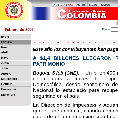
Febrero de 2003
B
uscar
Enero
Febrero
1
2
3
4
5
6
7
8
9
10
11
12
13
14
15
16
Marzo
Este año los contribuyentes han pag
Abril
A $1,4 BILLONES LLEGARON 
Mayo
PATRIMONIO
Junio
Julio
Un billón 400 
Bogotá, 5 feb (CNE).—
Agosto
colombianos a través del Impue
Septiembre
Democrática, desde septiembre d
Octubre
Nacional lo estableció para recupe
Noviembre
Diciembre
seguridad en el país.
La Dirección de Impuestos y Aduan
que el lunes anterior, cuando comen
cuota de esta contribución creada al