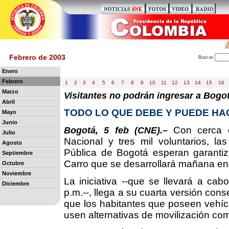
Febrero de 2003
B
uscar
Enero
Febrero
1
2
3
4
5
6
7
8
9
10
11
12
13
14
15
16
Marzo
Visitantes no podrán ingresar a Bogot
Abril
TODO LO QUE DEBE Y PUEDE HAC
Mayo
Junio
Con cerca d
Bogotá, 5 feb (CNE).–
Julio
Nacional y tres mil voluntarios, la
Agosto
Pública de Bogotá esperan garantiza
Septiembre
Carro que se desarrollará mañana en l
Octubre
Noviembre
La iniciativa --que se llevará a cab
Diciembre
p.m.--, llega a su cuarta versión cons
que los habitantes que poseen vehícu
usen alternativas de movilización como