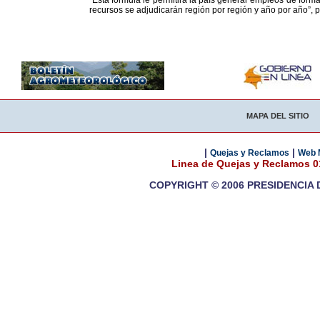
“Esta fórmula le permitirá la país generar empleos de forma
recursos se adjudicarán región por región y año por año”, p
MAPA DEL SITIO
|
|
Quejas y Reclamos
Web 
Linea de Quejas y Reclamos 
COPYRIGHT © 2006 PRESIDENCIA 