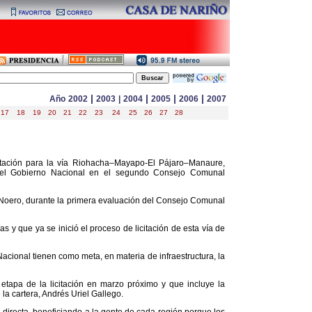
|
|
|
|
Año
2002
2003
|
2004
2005
2006
2007
17
18
19
20
21
22
23
24
25
26
27
28
citación para la vía Riohacha–Mayapo-El Pájaro–Manaure,
el Gobierno Nacional en el segundo Consejo Comunal
o Noero, durante la primera evaluación del Consejo Comunal
s y que ya se inició el proceso de licitación de esta vía de
acional tienen como meta, en materia de infraestructura, la
a etapa de la licitación en marzo próximo y que incluye la
 la cartera, Andrés Uriel Gallego.