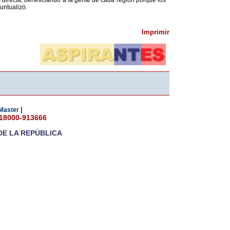
 directa, beneficiando a la gente de cada región porque los
untualizó.
Imprimir
|
Master
018000-913666
DE LA REPÚBLICA