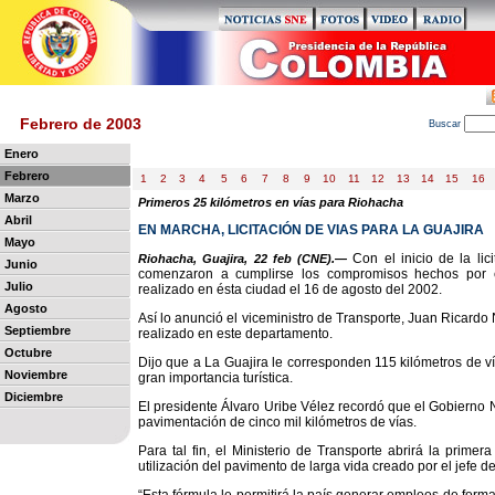
Febrero de 2003
B
uscar
Enero
Febrero
1
2
3
4
5
6
7
8
9
10
11
12
13
14
15
16
Marzo
Primeros 25 kilómetros en vías para Riohacha
Abril
EN MARCHA, LICITACIÓN DE VIAS PARA LA GUAJIRA
Mayo
Con el inicio de la li
Riohacha, Guajira, 22 feb (CNE).—
Junio
comenzaron a cumplirse los compromisos hechos por 
Julio
realizado en ésta ciudad el 16 de agosto del 2002.
Agosto
Así lo anunció el viceministro de Transporte, Juan Ricard
Septiembre
realizado en este departamento.
Octubre
Dijo que a La Guajira le corresponden 115 kilómetros de vía
Noviembre
gran importancia turística.
Diciembre
El presidente Álvaro Uribe Vélez recordó que el Gobierno N
pavimentación de cinco mil kilómetros de vías.
Para tal fin, el Ministerio de Transporte abrirá la primer
utilización del pavimento de larga vida creado por el jefe de