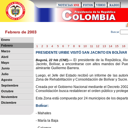
Febrero de 2003
B
uscar
Enero
Febrero
1
2
3
4
5
6
7
8
9
10
11
12
13
14
15
16
Marzo
PRESIDENTE URIBE VISITÓ SAN JACINTO EN BOLÍVAR
Abril
El presidente de la República, Ál
Bogotá, 22 feb (CNE).—
Mayo
Jacinto, Bolívar, a encontrarse con altos mandos del Pue
almirante Guillermo Barrera.
Junio
Julio
Luego, el Jefe del Estado recibió un informe de las autori
Zona de Rehabilitación y Consolidación de Bolívar y Sucre.
Agosto
Septiembre
Creada por el Gobierno Nacional mediante el Decreto 2002 
Consolidación busca restablecer el orden público y proteg
Octubre
Noviembre
Esta Zona está compuesta por 24 municipios de los departa
Diciembre
Bolívar:
- Mahates
- María la Baja