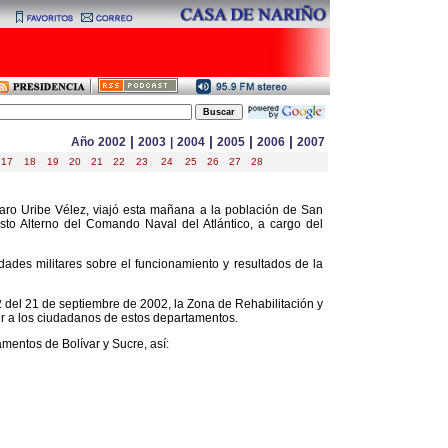
|
|
|
|
Año
2002
2003
|
2004
2005
2006
2007
17
18
19
20
21
22
23
24
25
26
27
28
varo Uribe Vélez, viajó esta mañana a la población de San
sto Alterno del Comando Naval del Atlántico, a cargo del
dades militares sobre el funcionamiento y resultados de la
del 21 de septiembre de 2002, la Zona de Rehabilitación y
er a los ciudadanos de estos departamentos.
mentos de Bolívar y Sucre, así: