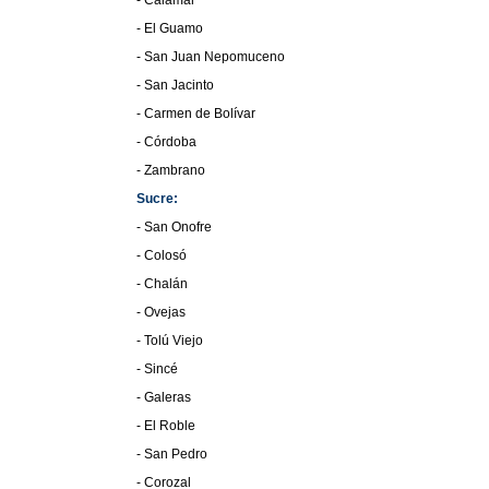
- Calamar
- El Guamo
- San Juan Nepomuceno
- San Jacinto
- Carmen de Bolívar
- Córdoba
- Zambrano
Sucre:
- San Onofre
- Colosó
- Chalán
- Ovejas
- Tolú Viejo
- Sincé
- Galeras
- El Roble
- San Pedro
- Corozal