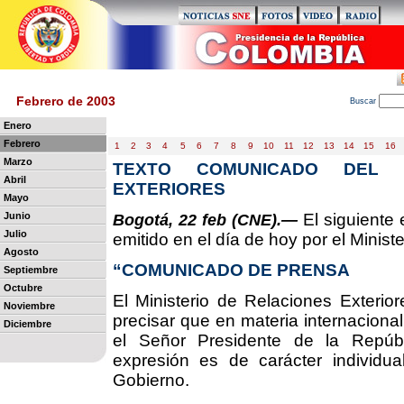
Febrero de 2003
B
uscar
Enero
Febrero
1
2
3
4
5
6
7
8
9
10
11
12
13
14
15
16
Marzo
TEXTO COMUNICADO DEL M
Abril
EXTERIORES
Mayo
Junio
El siguiente 
Bogotá, 22 feb (CNE).—
Julio
emitido en el día de hoy por el Minist
Agosto
“COMUNICADO DE PRENSA
Septiembre
Octubre
El Ministerio de Relaciones Exterio
Noviembre
precisar que en materia internacional l
Diciembre
el Señor Presidente de la Repúbli
expresión es de carácter individu
Gobierno.