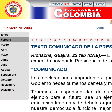
Febrero de 2003
B
uscar
Enero
Febrero
1
2
3
4
5
6
7
8
9
10
11
12
13
14
15
16
Marzo
TEXTO COMUNICADO DE LA PRES
Abril
El
Riohacha, Guajira, 22 feb (CNE).—
Mayo
Junio
expedido hoy por la Presidencia de l
Julio
“COMUNICADO
Agosto
Septiembre
Las declaraciones imprudentes que
Octubre
Gobierno necesita menos carreta y m
Noviembre
Diciembre
Tenemos la responsabilidad de qu
ejemplo para el futuro; sea un eje
emulación fraterna y de debate argu
nuestra democracia funcione mejor