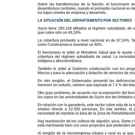
Sobre las transferencias de la Nación, el funcionario
desembolsos centrales, cuando el promedio nacional es de
los bajos niveles de empresa y desarrollo.
LA SITUACIÓN DEL DEPARTAMENTO POR SECTORES
Sucre tiene 260.109 afiliados al régimen subsidiado, de u
que cubre sólo un 49,16%.
La cobertura promedio a nivel nacional es de 67,24%. T
como Cundinamarca muestran un 90%.
El funcionario le pidió al Ministerio Salud que le ayude
cobertura del régimen subsidiado de salud. La necesidad
indígena y afrocolombiana.
También le pidió al Gobierno colaboración con los progr
Marcos y para la adecuación y dotación de servicios de ciru
En otro renglón, el Gobernador presentó las deficienci
menores sin estudio, número que equivale al 7.4 % del total
Otro gran problema, de acuerdo con la exposición del func
los cupos en las universidades de Sucre son tan limitados 
En relación con la ganadería, este sector cubre más de la m
empleo directo a 52.500 personas. En ese sentido, el 
necesidad de repoblar el área de la Zona de Rehabilitaci
Hay reactivación de los cultivos de algodón, yuca, ñame y 
está marchando bien con unos proyectos que pretenden am
Al renglón de la microempresa urbana y rural es al que