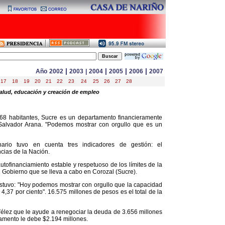
|
|
|
|
Año
2002
2003
|
2004
2005
2006
2007
17
18
19
20
21
22
23
24
25
26
27
28
alud, educación y creación de empleo
8 habitantes, Sucre es un departamento financieramente
Salvador Arana. "Podemos mostrar con orgullo que es un
nario tuvo en cuenta tres indicadores de gestión: el
ncias de la Nación.
utofinanciamiento estable y respetuoso de los límites de la
e Gobierno que se lleva a cabo en Corozal (Sucre).
ostuvo: "Hoy podemos mostrar con orgullo que la capacidad
37 por ciento". 16.575 millones de pesos es el total de la
Vélez que le ayude a renegociar la deuda de 3.656 millones
amento le debe $2.194 millones.