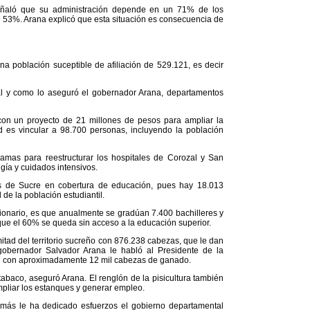
 señaló que su administración depende en un 71% de los
 53%. Arana explicó que esta situación es consecuencia de
na población suceptible de afiliación de 529.121, es decir
al y como lo aseguró el gobernador Arana, departamentos
 con un proyecto de 21 millones de pesos para ampliar la
 es vincular a 98.700 personas, incluyendo la población
amas para reestructurar los hospitales de Corozal y San
gía y cuidados intensivos.
as de Sucre en cobertura de educación, pues hay 18.013
 de la población estudiantil.
ionario, es que anualmente se gradúan 7.400 bachilleres y
que el 60% se queda sin acceso a la educación superior.
itad del territorio sucreño con 876.238 cabezas, que le dan
gobernador Salvador Arana le habló al Presidente de la
ón con aproximadamente 12 mil cabezas de ganado.
tabaco, aseguró Arana. El renglón de la pisicultura también
pliar los estanques y generar empleo.
 más le ha dedicado esfuerzos el gobierno departamental