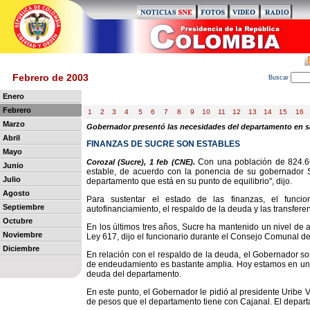
Febrero de 2003
B
uscar
Enero
Febrero
1
2
3
4
5
6
7
8
9
10
11
12
13
14
15
16
Marzo
Gobernador presentó las necesidades del departamento en s
Abril
FINANZAS DE SUCRE SON ESTABLES
Mayo
Con una población de 824.66
Corozal (Sucre), 1 feb (CNE).
Junio
estable, de acuerdo con la ponencia de su gobernador 
Julio
departamento que está en su punto de equilibrio", dijo.
Agosto
Para sustentar el estado de las finanzas, el funcio
Septiembre
autofinanciamiento, el respaldo de la deuda y las transfere
Octubre
En los últimos tres años, Sucre ha mantenido un nivel de a
Noviembre
Ley 617, dijo el funcionario durante el Consejo Comunal d
Diciembre
En relación con el respaldo de la deuda, el Gobernador s
de endeudamiento es bastante amplia. Hoy estamos en un 4,
deuda del departamento.
En este punto, el Gobernador le pidió al presidente Uribe 
de pesos que el departamento tiene con Cajanal. El depart