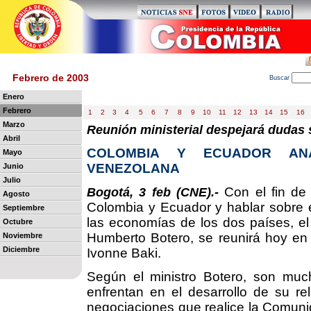
Febrero de 2003
B
uscar
Enero
Febrero
1
2
3
4
5
6
7
8
9
10
11
12
13
14
15
16
Marzo
Reunión ministerial despejará dudas
Abril
COLOMBIA Y ECUADOR ANA
Mayo
VENEZOLANA
Junio
Julio
Con el fin de 
Bogotá, 3 feb (CNE).-
Agosto
Colombia y Ecuador y hablar sobre e
Septiembre
las economías de los dos países, el 
Octubre
Humberto Botero, se reunirá hoy en
Noviembre
Diciembre
Ivonne Baki.
Según el ministro Botero, son muc
enfrentan en el desarrollo de su re
negociaciones que realice la Comun