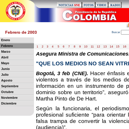
Febrero de 2003
B
uscar
Enero
Febrero
1
2
3
4
5
6
7
8
9
10
11
12
13
14
15
16
Marzo
Asegura Ministra de Comunicaciones
Abril
"QUE LOS MEDIOS NO SEAN VITR
Mayo
Junio
Hacer énfasis e
Bogotá, 3 feb (CNE).
Julio
violentos a través de los medios de
Agosto
información en un instrumento de p
Septiembre
dominio sobre un territorio”, asegur
Octubre
Martha Pinto de De Hart.
Noviembre
Diciembre
Según la funcionaria, el periodismo
profesional suficiente “para orientar
falsa trampa de convertir la violenc
(audiencia)”.