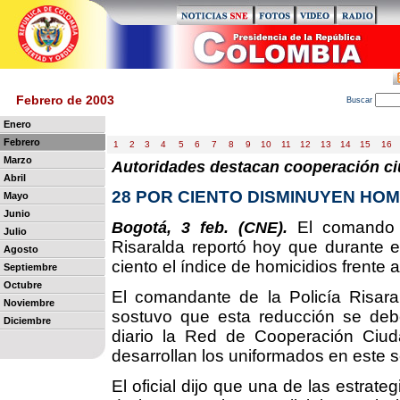
Febrero de 2003
B
uscar
Enero
Febrero
1
2
3
4
5
6
7
8
9
10
11
12
13
14
15
16
Marzo
Autoridades destacan cooperación c
Abril
28 POR CIENTO DISMINUYEN HOM
Mayo
Junio
El comando d
Bogotá, 3 feb. (CNE).
Julio
Risaralda reportó hoy que durante e
Agosto
ciento el índice de homicidios frente 
Septiembre
Octubre
El comandante de la Policía Risaral
Noviembre
sostuvo que esta reducción se debe
Diciembre
diario la Red de Cooperación Ciuda
desarrollan los uniformados en este s
El oficial dijo que una de las estrat