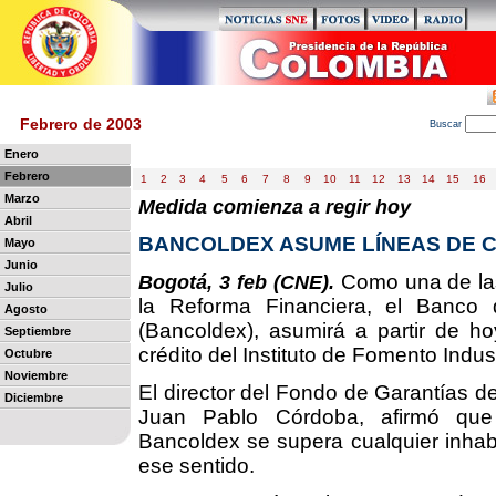
Febrero de 2003
B
uscar
Enero
Febrero
1
2
3
4
5
6
7
8
9
10
11
12
13
14
15
16
Marzo
Medida comienza a regir hoy
Abril
BANCOLDEX ASUME LÍNEAS DE CR
Mayo
Junio
Como una de las
Bogotá, 3 feb (CNE).
Julio
la Reforma Financiera, el Banco 
Agosto
(Bancoldex), asumirá a partir de ho
Septiembre
crédito del Instituto de Fomento Industr
Octubre
Noviembre
El director del Fondo de Garantías de
Diciembre
Juan Pablo Córdoba, afirmó que
Bancoldex se supera cualquier inhabil
ese sentido.