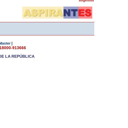
Imprimir
|
Master
018000-913666
DE LA REPÚBLICA