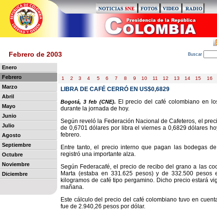
Febrero de 2003
B
uscar
Enero
Febrero
1
2
3
4
5
6
7
8
9
10
11
12
13
14
15
16
Marzo
LIBRA DE CAFÉ CERRÓ EN US$0,6829
Abril
El precio del café colombiano en l
Bogotá, 3 feb (CNE).
Mayo
durante la jornada de hoy.
Junio
Según reveló la Federación Nacional de Cafeteros, el prec
Julio
de 0,6701 dólares por libra el viernes a 0,6829 dólares ho
febrero.
Agosto
Septiembre
Entre tanto, el precio interno que pagan las bodegas de
registró una importante alza.
Octubre
Noviembre
Según Federacafé, el precio de recibo del grano a las co
Marta (estaba en 331.625 pesos) y de 332.500 pesos 
Diciembre
kilogramos de café tipo pergamino. Dicho precio estará vig
mañana.
Este cálculo del precio del café colombiano tuvo en cuen
fue de 2.940,26 pesos por dólar.