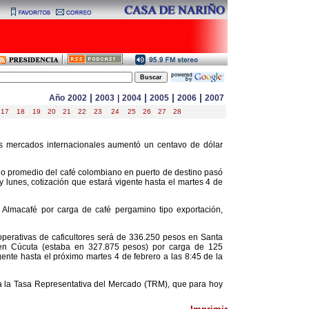
|
|
|
|
Año
2002
2003
|
2004
2005
2006
2007
17
18
19
20
21
22
23
24
25
26
27
28
os mercados internacionales aumentó un centavo de dólar
io promedio del café colombiano en puerto de destino pasó
y lunes, cotización que estará vigente hasta el martes 4 de
 Almacafé por carga de café pergamino tipo exportación,
operativas de caficultores será de 336.250 pesos en Santa
en Cúcuta (estaba en 327.875 pesos) por carga de 125
ente hasta el próximo martes 4 de febrero a las 8:45 de la
ta la Tasa Representativa del Mercado (TRM), que para hoy