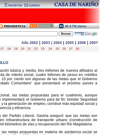
|
|
|
|
Año
2002
2003
|
2004
2005
2006
2007
17
18
19
20
21
22
23
24
25
26
27
28
OLLO
ción básica y media, tres millones de nuevos afiliados al
a de interés social, cuatro billones de pesos en créditos
10 por ciento son algunas de las metas que el Gobierno
stado Comunitario’ que presentará el próximo jueves a
ional, las metas propuestas para el cuatrienio, aunque
 implementará el Gobierno para tal fin: brindar Seguridad
 y la generación de empleo, construir más equidad social y
encia y eficiencia.
s del Partido Liberal, Gaviria aseguró que las metas son
en infraestructura de transporte urbano (construcción de
il kilómetros de vías y recuperación del Río Magdalena.
 las metas propuestas en materia de asistencia social se