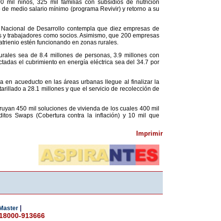
 mil niños, 325 mil familias con subsidios de nutrición
 de medio salario mínimo (programa Revivir) y retorno a su
an Nacional de Desarrollo contempla que diez empresas de
os y trabajadores como socios. Asimismo, que 200 empresas
uatrienio estén funcionando en zonas rurales.
rales sea de 8.4 millones de personas, 3.9 millones con
ctadas el cubrimiento en energía eléctrica sea del 34.7 por
 en acueducto en las áreas urbanas llegue al finalizar la
arillado a 28.1 millones y que el servicio de recolección de
truyan 450 mil soluciones de vivienda de los cuales 400 mil
ditos Swaps (Cobertura contra la inflación) y 10 mil que
Imprimir
|
Master
018000-913666