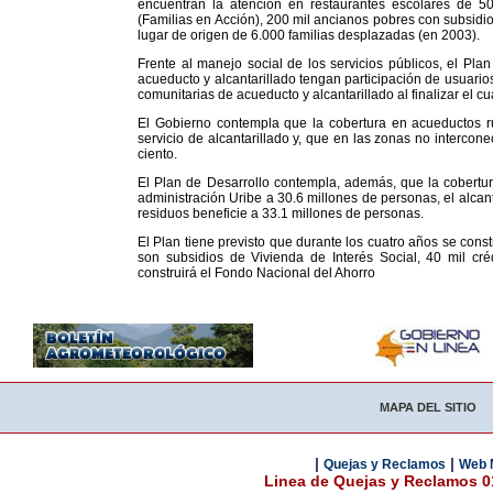
encuentran la atención en restaurantes escolares de 500
(Familias en Acción), 200 mil ancianos pobres con subsidio
lugar de origen de 6.000 familias desplazadas (en 2003).
Frente al manejo social de los servicios públicos, el Pl
acueducto y alcantarillado tengan participación de usuari
comunitarias de acueducto y alcantarillado al finalizar el c
El Gobierno contempla que la cobertura en acueductos ru
servicio de alcantarillado y, que en las zonas no intercone
ciento.
El Plan de Desarrollo contempla, además, que la cobertura
administración Uribe a 30.6 millones de personas, el alcant
residuos beneficie a 33.1 millones de personas.
El Plan tiene previsto que durante los cuatro años se cons
son subsidios de Vivienda de Interés Social, 40 mil cré
construirá el Fondo Nacional del Ahorro
MAPA DEL SITIO
|
|
Quejas y Reclamos
Web 
Linea de Quejas y Reclamos 