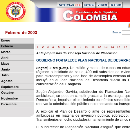
Febrero de 2003
B
uscar
Enero
Febrero
1
2
3
4
5
6
7
8
9
10
11
12
13
14
15
16
Marzo
Ante propuestas del Consejo Nacional de Planeación
Abril
GOBIERNO FORTALECE PLAN NACIONAL DE DESARR
Mayo
Un millón y medio de cupos en educa
Bogotá, 3 feb (CNE).
Junio
régimen subsidiado de salud, 400 mil subsidios de viviend
Julio
para microempresas y una tasa de desempleo cercana al 
incluyó en el Plan Nacional de Desarrollo ‘Hacia un E
Agosto
consideración del Congreso.
Septiembre
Según Alejandro Gaviria, subdirector de Planeación Nac
Octubre
ambiciosas, se pueden cumplir gracias a la estrategia que
Noviembre
Democrática, impulsar el crecimiento económico sostenible
renovar la administración pública incrementando su transpar
Diciembre
Al explicar el Plan de Desarrollo ante los representante
ambiciosas en materia de inversión pública, sobretodo, 
Transmilenios en ocho ciudades), mantenimiento de cinco m
El subdirector de Planeación Nacional aseguró que entre