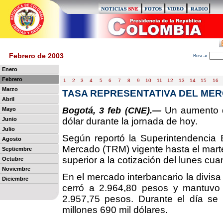
Febrero de 2003
B
uscar
Enero
Febrero
1
2
3
4
5
6
7
8
9
10
11
12
13
14
15
16
Marzo
TASA REPRESENTATIVA DEL MER
Abril
Un aumento de
Bogotá, 3 feb (CNE).—
Mayo
Junio
dólar durante la jornada de hoy.
Julio
Según reportó la Superintendencia B
Agosto
Mercado (TRM) vigente hasta el marte
Septiembre
superior a la cotización del lunes c
Octubre
Noviembre
En el mercado interbancario la divis
Diciembre
cerró a 2.964,80 pesos y mantuvo 
2.957,75 pesos. Durante el día se 
millones 690 mil dólares.