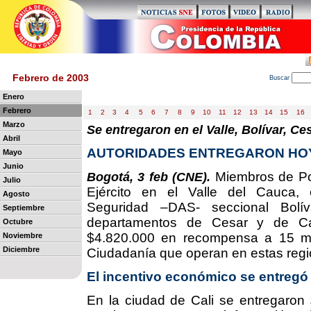
Febrero de 2003
B
uscar
Enero
Febrero
1
2
3
4
5
6
7
8
9
10
11
12
13
14
15
16
Marzo
Se entregaron en el Valle, Bolívar, Ce
Abril
AUTORIDADES ENTREGARON HOY
Mayo
Junio
Miembros de Poli
Bogotá, 3 feb (CNE).
Julio
Ejército en el Valle del Cauca, 
Agosto
Seguridad –DAS- seccional Bolív
Septiembre
departamentos de Cesar y de Cal
Octubre
$4.820.000 en recompensa a 15 m
Noviembre
Diciembre
Ciudadanía que operan en estas regi
El incentivo económico se entregó 
En la ciudad de Cali se entregaron